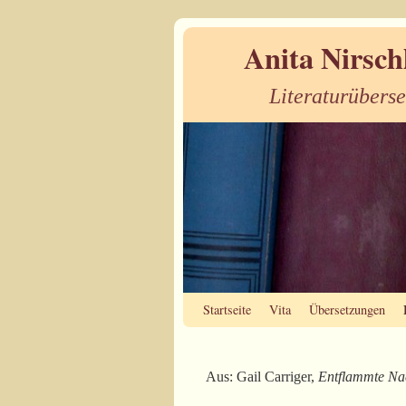
Anita Nirsch
Literaturübers
Zum Inhalt wechseln
Zum sekundären Inhalt wechseln
Startseite
Vita
Übersetzungen
Aus: Gail Carriger,
Entflammte Na