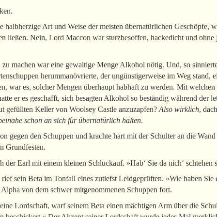
ken.
e halbherzige Art und Weise der meisten übernatürlichen Geschöpfe, 
en ließen. Nein, Lord Maccon war sturzbesoffen, hackedicht und ohne 
zu machen war eine gewaltige Menge Alkohol nötig. Und, so sinnierte
tenschuppen herummanövrierte, der ungünstigerweise im Weg stand, ei
iben, war es, solcher Mengen überhaupt habhaft zu werden. Mit welchen
hatte er es geschafft, sich besagten Alkohol so beständig während der l
t gefüllten Keller von Woolsey Castle anzuzapfen?
Also wirklich
, dac
einahe schon an sich für übernatürlich halten
.
con gegen den Schuppen und krachte hart mit der Schulter an die Wand
n Grundfesten.
ch der Earl mit einem kleinen Schluckauf. »Hab‘ Sie da nich‘ schtehen 
ef sein Beta im Tonfall eines zutiefst Leidgeprüften. »Wie haben Sie e
n Alpha von dem schwer mitgenommenen Schuppen fort.
eine Lordschaft, warf seinem Beta einen mächtigen Arm über die Schult
’n beschickert.« Der Akzent seiner Lordschaft wurde jedes Mal merklich