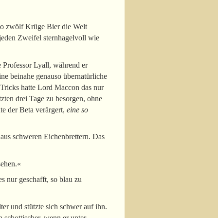
wo zwölf Krüge Bier die Welt
jeden Zweifel sternhagelvoll wie
 Professor Lyall, während er
ne beinahe genauso übernatürliche
 Tricks hatte Lord Maccon das nur
etzten drei Tage zu besorgen, ohne
hte der Beta verärgert,
eine so
 aus schweren Eichenbrettern. Das
sehen.«
s nur geschafft, so blau zu
er und stützte sich schwer auf ihn.
 schottischer, wenn er unter