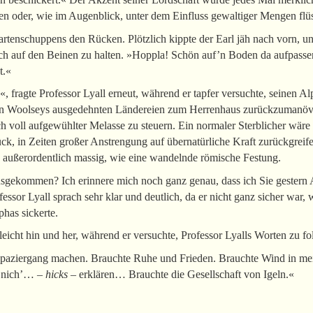
en oder, wie im Augenblick, unter dem Einfluss gewaltiger Mengen flüs
Gartenschuppens den Rücken. Plötzlich kippte der Earl jäh nach vorn, 
sich auf den Beinen zu halten. »Hoppla! Schön auf’n Boden da aufpassen
t.«
, fragte Professor Lyall erneut, während er tapfer versuchte, seinen A
von Woolseys ausgedehnten Ländereien zum Herrenhaus zurückzumanövr
h voll aufgewühlter Melasse zu steuern. Ein normaler Sterblicher wäre 
ück, in Zeiten großer Anstrengung auf übernatürliche Kraft zurückgre
h außerordentlich massig, wie eine wandelnde römische Festung.
usgekommen? Ich erinnere mich noch ganz genau, dass ich Sie gestern 
essor Lyall sprach sehr klar und deutlich, da er nicht ganz sicher war, 
phas sickerte.
cht hin und her, während er versuchte, Professor Lyalls Worten zu fo
 Spaziergang machen. Brauchte Ruhe und Frieden. Brauchte Wind in me
s nich’… –
hicks
– erklären… Brauchte die Gesellschaft von Igeln.«