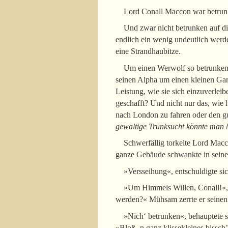
Lord Conall Maccon war betrun
Und zwar nicht betrunken auf di
endlich ein wenig undeutlich werd
eine Strandhaubitze.
Um einen Werwolf so betrunken 
seinen Alpha um einen kleinen Gar
Leistung, wie sie sich einzuverle
geschafft? Und nicht nur das, wie 
nach London zu fahren oder den gu
gewaltige Trunksucht könnte man b
Schwerfällig torkelte Lord Mac
ganze Gebäude schwankte in seine
»Versseihung«, entschuldigte si
»Um Himmels Willen, Conall!«, ri
werden?« Mühsam zerrte er seine
»Nich‘ betrunken«, behauptete s
»Bloß ‚n ganz klissekleines bissch